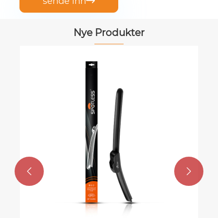
sende inn

Nye Produkter
Toyota FJ Cruiser Vindusvisker ba
(2007–2014)
Se mer >>

