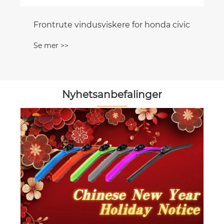
onda civic
Nyhetsanbefalinger
Trinn-for-trinns guide: Installasjon av
Toyota RAV4 Wiper Blades (2020-2024)
Se mer >>