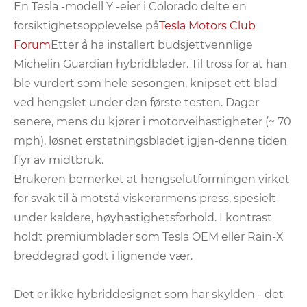
En Tesla -modell Y -eier i Colorado delte en
forsiktighetsopplevelse på
Tesla Motors Club
Forum
Etter å ha installert budsjettvennlige
Michelin Guardian hybridblader. Til tross for at han
ble vurdert som hele sesongen, knipset ett blad
ved hengslet under den første testen. Dager
senere, mens du kjører i motorveihastigheter (~ 70
mph), løsnet erstatningsbladet igjen-denne tiden
flyr av midtbruk.
Brukeren bemerket at hengselutformingen virket
for svak til å motstå viskerarmens press, spesielt
under kaldere, høyhastighetsforhold. I kontrast
holdt premiumblader som Tesla OEM eller Rain-X
breddegrad godt i lignende vær.
Det er ikke hybriddesignet som har skylden - det