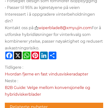
• Forseglet design som forhindrer isoppbygging
• Passer til 95% av kjøretøyene på veien
Interessert i å oppgradere vinterbeholdningen
din?
Kontakt oss på 📩
wiperblade8@xmyujin.com
For å
utforske hybridløsninger for vinterkvalg som
kombinerer ytelse, passer nøyaktighet og redusert
avkastningsrisiko.
Facebook
X
WhatsApp
Pinterest
LinkedIn
Share
Tidligere :
Hvordan fjerne en fast vindusviskeradapter
Neste :
B2B Guide: Velge mellom konvensjonelle og
hybridviskerblader
Relaterte nyheter