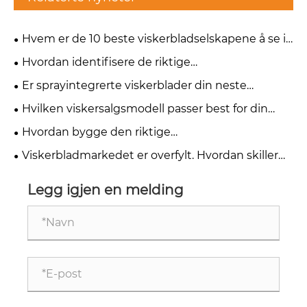
Hvem er de 10 beste viskerbladselskapene å se i
2026?
Hvordan identifisere de riktige
vindusviskeradaptertypene for ethvert kjøretøy
Er sprayintegrerte viskerblader din neste
vekstmulighet?
Hvilken viskersalgsmodell passer best for din
bedrift?
Hvordan bygge den riktige
viskerbladproduktmiksen for et nytt marked
Viskerbladmarkedet er overfylt. Hvordan skiller
du deg ut?
Legg igjen en melding