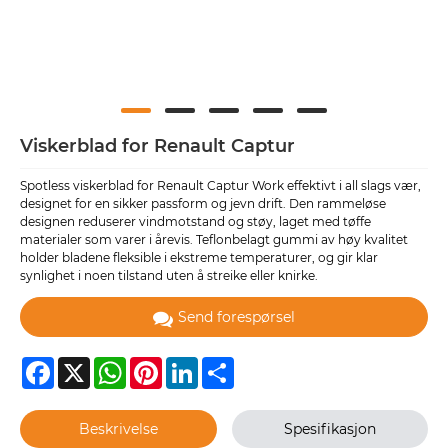
Viskerblad for Renault Captur
Spotless viskerblad for Renault Captur Work effektivt i all slags vær,
designet for en sikker passform og jevn drift. Den rammeløse
designen reduserer vindmotstand og støy, laget med tøffe
materialer som varer i årevis. Teflonbelagt gummi av høy kvalitet
holder bladene fleksible i ekstreme temperaturer, og gir klar
synlighet i noen tilstand uten å streike eller knirke.
Send forespørsel
Facebook
X
WhatsApp
Pinterest
LinkedIn
Share
Beskrivelse
Spesifikasjon