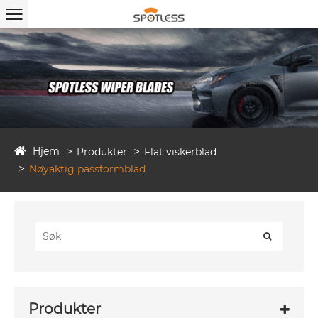
Hjem
Produkter
Flat viskerblad
Nøyaktig passformblad
Produkter