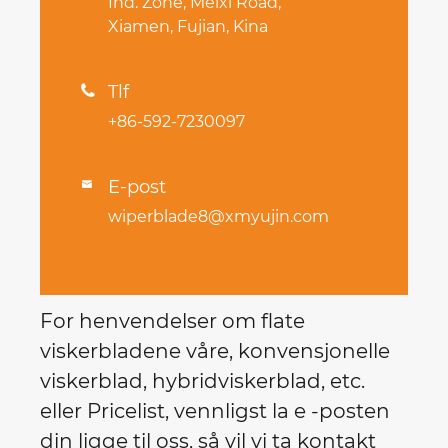
Ind. Zone, Meixi Road,
Xiamen, Fujian, Kina
Tlf

+86-592-7230097
E-post

wiperblade8@xmyujin.com
For henvendelser om flate
viskerbladene våre, konvensjonelle
viskerblad, hybridviskerblad, etc.
eller Pricelist, vennligst la e -posten
din ligge til oss, så vil vi ta kontakt