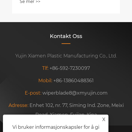
Se mer >>
Kontakt Oss
Yujin Xiamen Plastic Manufacturing Co., Ltd.
Tlf:
+86-592-7230097
Mobil:
+86-13860488361
E-post:
wiperblade8@xmyujin.com
Adresse:
Enhet 102, nr. 77, Siming Ind. Zone, Meixi
Road, Xiamen, Fujian, Kina
X
Vi bruker informasjonskapsler for å gi