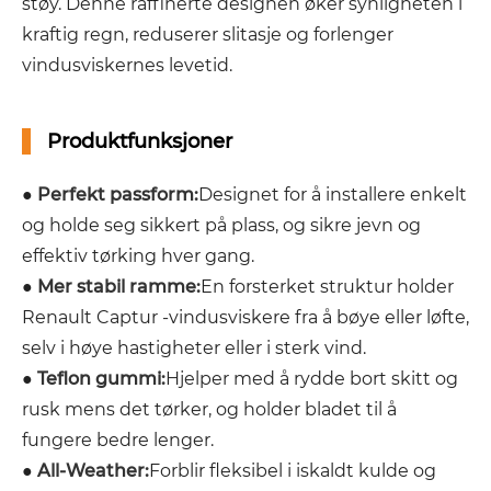
støy. Denne raffinerte designen øker synligheten i
kraftig regn, reduserer slitasje og forlenger
vindusviskernes levetid.
Produktfunksjoner
●
Perfekt passform:
Designet for å installere enkelt
og holde seg sikkert på plass, og sikre jevn og
effektiv tørking hver gang.
●
Mer stabil ramme:
En forsterket struktur holder
Renault Captur -vindusviskere fra å bøye eller løfte,
selv i høye hastigheter eller i sterk vind.
●
Teflon gummi:
Hjelper med å rydde bort skitt og
rusk mens det tørker, og holder bladet til å
fungere bedre lenger.
●
All-Weather:
Forblir fleksibel i iskaldt kulde og