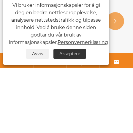
Vi bruker informasjonskapsler for å gi
deg en bedre nettleseropplevelse,
analysere nettstedstrafikk og tilpasse


innhold. Ved å bruke denne siden
godtar du vår bruk av
informasjonskapsler.
Personvernerklæring
Avvis
Akseptere




Kontakt Oss