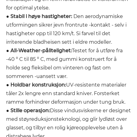
for optimal ytelse.
●
Stabil i høye hastigheter:
Den aerodynamiske
utformingen sikrer jevn frontrute -kontakt - selv i
hastigheter opp til 120 km/t. Si farvel til det
irriterende bladheisen sett i eldre modeller.
●
All-Weather-pålitelighet:
Testet for å utføre fra
-40 ° C til 85 ° C, med gummi konstruert for å
holde seg fleksibel om vinteren og fast om
sommeren -uansett vær.
●
Holdbar konstruksjon:
UV-resistente materialer
tåler 2x lengre enn standard kniver. Forsterket
ramme forhindrer deformasjon under tung bruk.
●
Stille operasjon:
Disse vindusviskerne er designet
med støyreduksjonsteknologi, og glir lydløst over
glasset, og tilbyr en rolig kjøreopplevelse uten å
distrahere lyder.