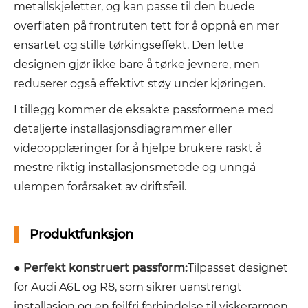
metallskjeletter, og kan passe til den buede
overflaten på frontruten tett for å oppnå en mer
ensartet og stille tørkingseffekt. Den lette
designen gjør ikke bare å tørke jevnere, men
reduserer også effektivt støy under kjøringen.
I tillegg kommer de eksakte passformene med
detaljerte installasjonsdiagrammer eller
videoopplæringer for å hjelpe brukere raskt å
mestre riktig installasjonsmetode og unngå
ulempen forårsaket av driftsfeil.
Produktfunksjon
●
Perfekt konstruert passform:
Tilpasset designet
for Audi A6L og R8, som sikrer uanstrengt
installasjon og en feilfri forbindelse til viskerarmen