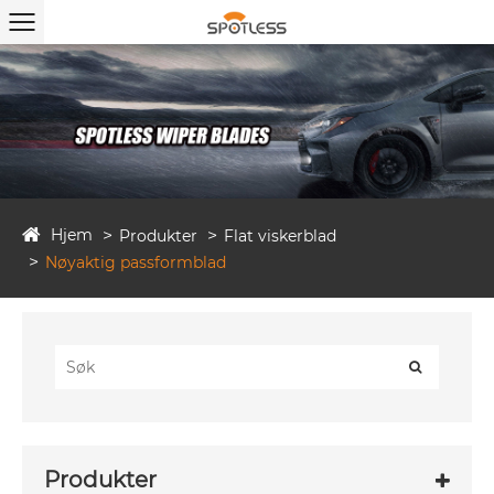
Hjem
Produkter
Flat viskerblad
Nøyaktig passformblad
Produkter