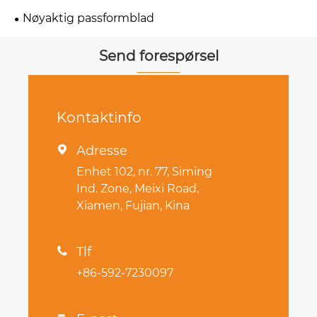
Nøyaktig passformblad
Send forespørsel
Kontaktinfo
Adresse

Enhet 102, nr. 77, Siming
Ind. Zone, Meixi Road,
Xiamen, Fujian, Kina
Tlf

+86-592-7230097