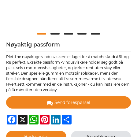
Nøyaktig passform
Plettfrie nøyaktige vindusviskere er laget for å matche Audi A6L og
R8 perfekt. Eksakte passform -vindusviskere holder seg godt på
plass selv i motorveishastigheter, og tørker rent uten støy eller
streker. Den spesielle gummien motstår solskader, mens den
fleksible designen håndterer alt fra sommervarme til vintersnø.
Hvert sett kommer med enkle instruksjoner - du kan installere dem
på få minutter uten verktøy.
Send forespørsel
Facebook
X
WhatsApp
Pinterest
LinkedIn
Share
Beskrivelse
Spesifikasjon